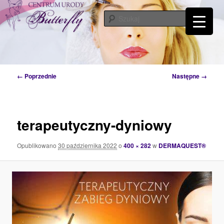
Przeskocz
Tylko od Ciebie zależy kiedy zaczniesz o siebie dbać. Przyjdź a my Ci w tym
pomożemy…
do
Szuka
tekstu
Centrum Urody Butterfly – Katowice
Nawigacja
← Poprzednie
Następne →
po
obrazkach
terapeutyczny-dyniowy
Opublikowano
30 października 2022
o
400 × 282
w
DERMAQUEST®