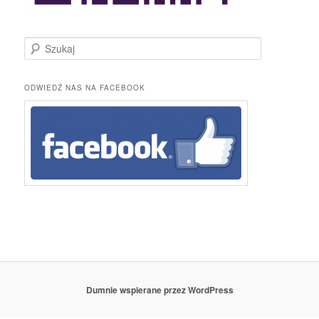
S
z
u
k
ODWIEDŹ NAS NA FACEBOOK
a
j
Dumnie wspierane przez WordPress