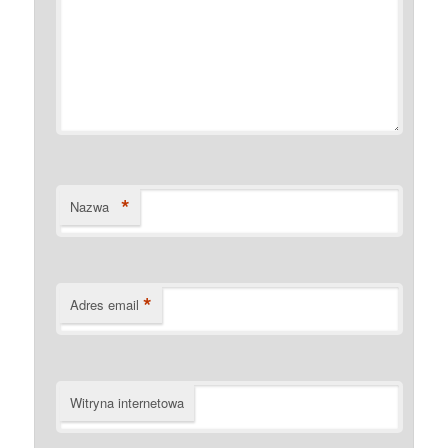
*
Nazwa
*
Adres email
Witryna internetowa