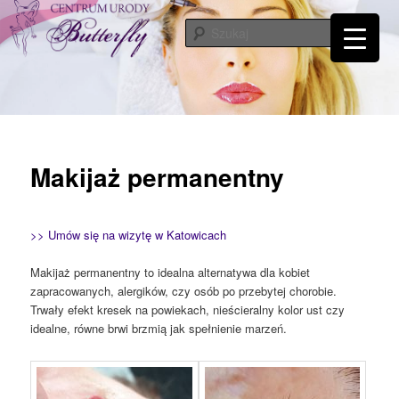
Przeskocz
Tylko od Ciebie zależy kiedy zaczniesz o siebie dbać. Przyjdź a my Ci w tym
pomożemy…
do
Szuka
tekstu
Centrum Urody Butterfly – Katowice
Makijaż permanentny
>> Umów się na wizytę w Katowicach
Makijaż permanentny to idealna alternatywa dla kobiet
zapracowanych, alergików, czy osób po przebytej chorobie.
Trwały efekt kresek na powiekach, nieścieralny kolor ust czy
idealne, równe brwi brzmią jak spełnienie marzeń.