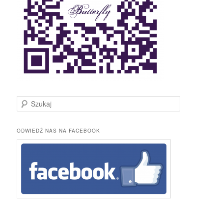
S
z
u
k
ODWIEDŹ NAS NA FACEBOOK
a
j