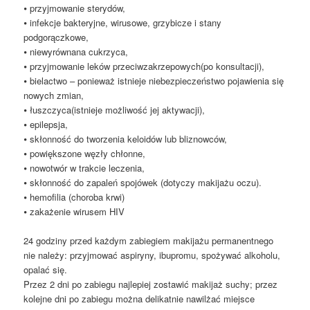
⦁ przyjmowanie sterydów,
⦁ infekcje bakteryjne, wirusowe, grzybicze i stany
podgorączkowe,
⦁ niewyrównana cukrzyca,
⦁ przyjmowanie leków przeciwzakrzepowych(po konsultacji),
⦁ bielactwo – ponieważ istnieje niebezpieczeństwo pojawienia się
nowych zmian,
⦁ łuszczyca(istnieje możliwość jej aktywacji),
⦁ epilepsja,
⦁ skłonność do tworzenia keloidów lub bliznowców,
⦁ powiększone węzły chłonne,
⦁ nowotwór w trakcie leczenia,
⦁ skłonność do zapaleń spojówek (dotyczy makijażu oczu).
⦁ hemofilia (choroba krwi)
⦁ zakażenie wirusem HIV
24 godziny przed każdym zabiegiem makijażu permanentnego
nie należy: przyjmować aspiryny, ibupromu, spożywać alkoholu,
opalać się.
Przez 2 dni po zabiegu najlepiej zostawić makijaż suchy; przez
kolejne dni po zabiegu można delikatnie nawilżać miejsce