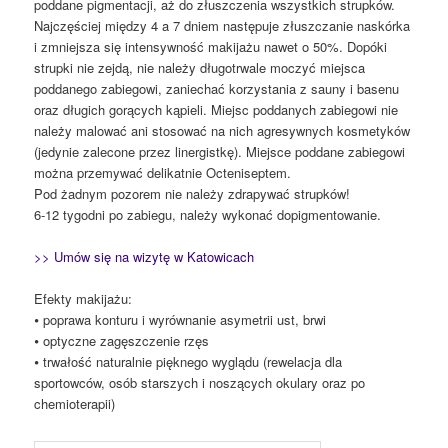
poddane pigmentacji, aż do złuszczenia wszystkich strupków.
Najczęściej między 4 a 7 dniem następuje złuszczanie naskórka
i zmniejsza się intensywność makijażu nawet o 50%. Dopóki
strupki nie zejdą, nie należy długotrwale moczyć miejsca
poddanego zabiegowi, zaniechać korzystania z sauny i basenu
oraz długich gorących kąpieli. Miejsc poddanych zabiegowi nie
należy malować ani stosować na nich agresywnych kosmetyków
(jedynie zalecone przez linergistkę). Miejsce poddane zabiegowi
można przemywać delikatnie Octeniseptem.
Pod żadnym pozorem nie należy zdrapywać strupków!
6-12 tygodni po zabiegu, należy wykonać dopigmentowanie.
>> Umów się na wizytę w Katowicach
Efekty makijażu:
⦁ poprawa konturu i wyrównanie asymetrii ust, brwi
⦁ optyczne zagęszczenie rzęs
⦁ trwałość naturalnie pięknego wyglądu (rewelacja dla
sportowców, osób starszych i noszących okulary oraz po
chemioterapii)