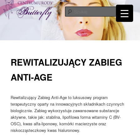
Przeskocz
Tylko od Ciebie zależy kiedy zaczniesz o siebie dbać. Przyjdź a my Ci w tym
pomożemy…
do
Szuka
tekstu
Centrum Urody Butterfly – Katowice
REWITALIZUJĄCY ZABIEG
ANTI-AGE
Rewitalizujący Zabieg Anti-Age to luksusowy program
terapeutyczny oparty na innowacyjnych składnikach czynnych
biologicznie. Zabieg wykorzystuje zawansowane substancje
aktywne, takie jak: stabilna, lipofilowa forma witaminy C (BV-
OSC), kwas alfa-liponowy, komórki macierzyste oraz
niskocząsteczkowy kwas hialuronowy.