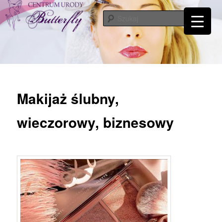
Przeskocz
Tylko od Ciebie zależy kiedy zaczniesz o siebie dbać. Przyjdź a my Ci w tym
pomożemy…
do
Szuka
tekstu
Centrum Urody Butterfly – Katowice
Makijaż ślubny,
wieczorowy, biznesowy