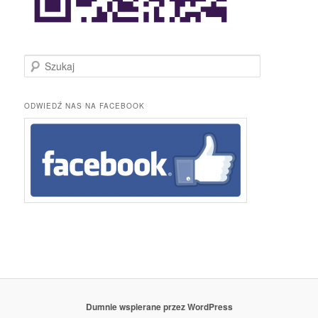
S
z
u
k
ODWIEDŹ NAS NA FACEBOOK
a
j
Dumnie wspierane przez WordPress