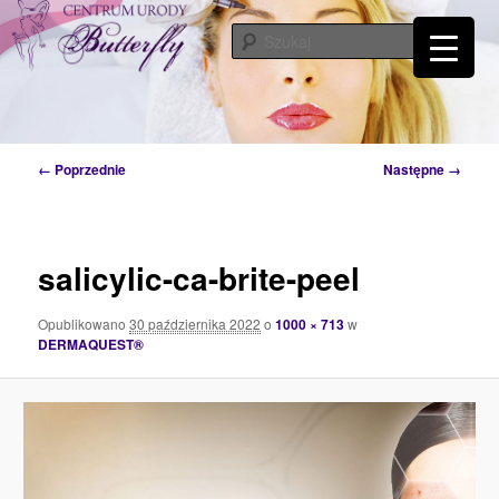
Przeskocz
Tylko od Ciebie zależy kiedy zaczniesz o siebie dbać. Przyjdź a my Ci w tym
pomożemy…
do
Szuka
tekstu
Centrum Urody Butterfly – Katowice
Nawigacja
← Poprzednie
Następne →
po
obrazkach
salicylic-ca-brite-peel
Opublikowano
30 października 2022
o
1000 × 713
w
DERMAQUEST®