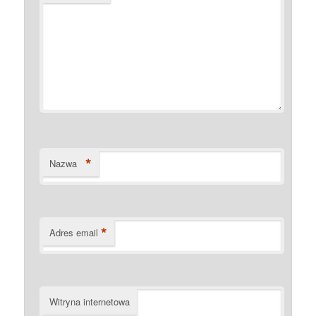
*
Nazwa
*
Adres email
Witryna internetowa