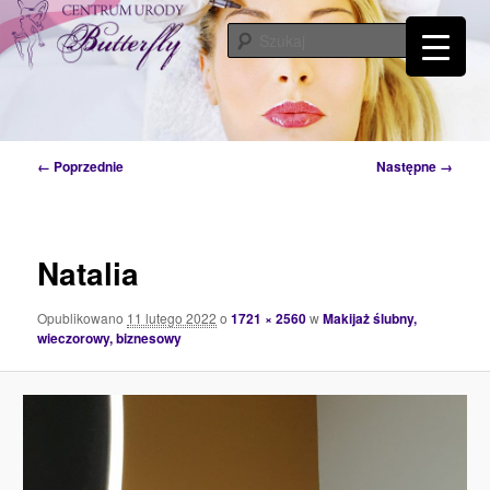
Przeskocz
Tylko od Ciebie zależy kiedy zaczniesz o siebie dbać. Przyjdź a my Ci w tym
pomożemy…
do
Szuka
tekstu
Centrum Urody Butterfly – Katowice
Nawigacja
← Poprzednie
Następne →
po
obrazkach
Natalia
Opublikowano
11 lutego 2022
o
1721 × 2560
w
Makijaż ślubny,
wieczorowy, biznesowy