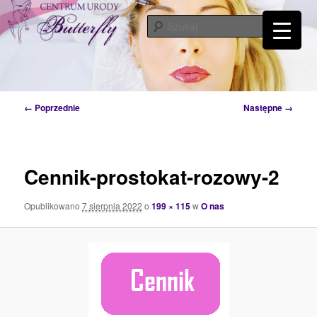
Przeskocz
Tylko od Ciebie zależy kiedy zaczniesz o siebie dbać. Przyjdź a my Ci w tym
pomożemy…
do
Szuka
tekstu
Centrum Urody Butterfly – Katowice
Nawigacja
← Poprzednie
Następne →
po
obrazkach
Cennik-prostokat-rozowy-2
Opublikowano
7 sierpnia 2022
o
199 × 115
w
O nas