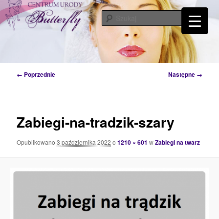
Przeskocz
Tylko od Ciebie zależy kiedy zaczniesz o siebie dbać. Przyjdź a my Ci w tym
pomożemy…
do
Szuka
tekstu
Centrum Urody Butterfly – Katowice
Nawigacja
← Poprzednie
Następne →
po
obrazkach
Zabiegi-na-tradzik-szary
Opublikowano
3 października 2022
o
1210 × 601
w
Zabiegi na twarz