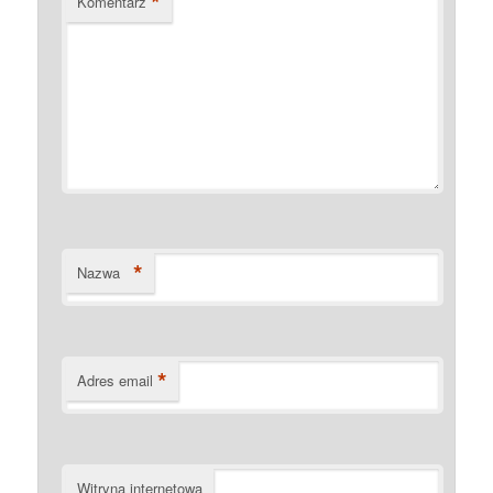
*
Komentarz
*
Nazwa
*
Adres email
Witryna internetowa