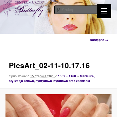
Przeskocz
Tylko od Ciebie zależy kiedy zaczniesz o siebie dbać. Przyjdź a my Ci w tym
pomożemy…
do
Szuka
tekstu
Centrum Urody Butterfly – Katowice
Nawigacja
Następne →
po
obrazkach
PicsArt_02-11-10.17.16
Opublikowano
15 czerwca 2020
o
1552 × 1168
w
Manicure,
stylizacja żelowa, hybrydowa i tytanowa oraz zdobienia