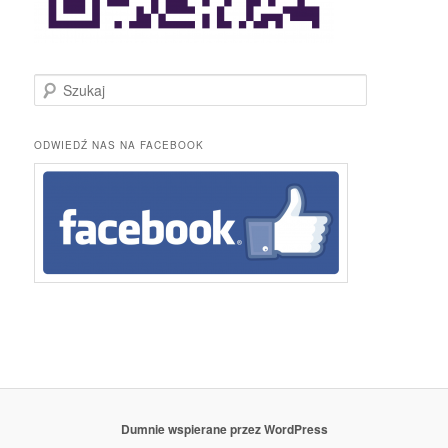
S
z
u
k
ODWIEDŹ NAS NA FACEBOOK
a
j
Dumnie wspierane przez WordPress