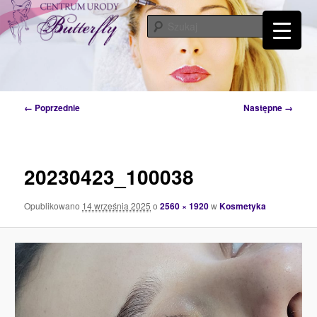
Przeskocz
Tylko od Ciebie zależy kiedy zaczniesz o siebie dbać. Przyjdź a my Ci w tym
pomożemy…
do
Szuka
tekstu
Centrum Urody Butterfly – Katowice
Nawigacja
← Poprzednie
Następne →
po
obrazkach
20230423_100038
Opublikowano
14 września 2025
o
2560 × 1920
w
Kosmetyka