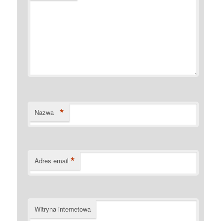
*
Nazwa
*
Adres email
Witryna internetowa