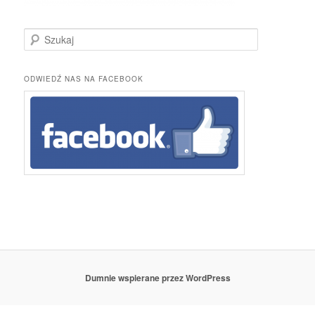
S
z
u
k
ODWIEDŹ NAS NA FACEBOOK
a
j
Dumnie wspierane przez WordPress