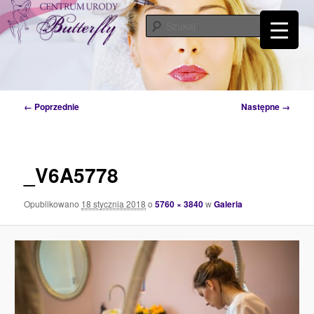
Przeskocz
Tylko od Ciebie zależy kiedy zaczniesz o siebie dbać. Przyjdź a my Ci w tym
pomożemy…
do
Szuka
tekstu
Centrum Urody Butterfly – Katowice
Nawigacja
← Poprzednie
Następne →
po
obrazkach
_V6A5778
Opublikowano
18 stycznia 2018
o
5760 × 3840
w
Galeria