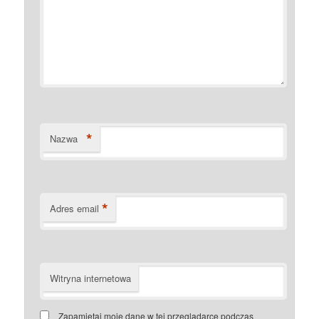
*
Nazwa
*
Adres email
Witryna internetowa
Zapamiętaj moje dane w tej przeglądarce podczas