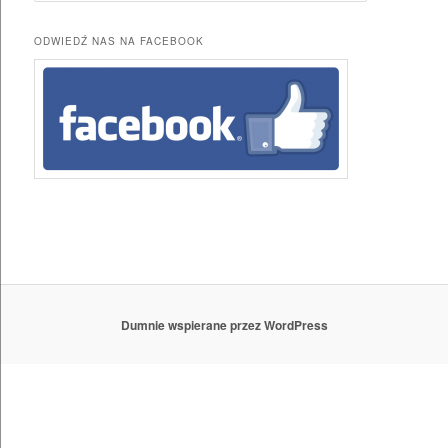
u
k
ODWIEDŹ NAS NA FACEBOOK
a
j
Dumnie wspierane przez WordPress