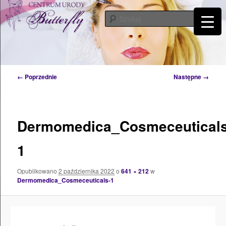
Przeskocz
Tylko od Ciebie zależy kiedy zaczniesz o siebie dbać. Przyjdź a my Ci w tym
pomożemy…
do
Szuka
tekstu
Centrum Urody Butterfly – Katowice
Nawigacja
← Poprzednie
Następne →
po
obrazkach
Dermomedica_Cosmeceuticals
1
Opublikowano
2 października 2022
o
641 × 212
w
Dermomedica_Cosmeceuticals-1