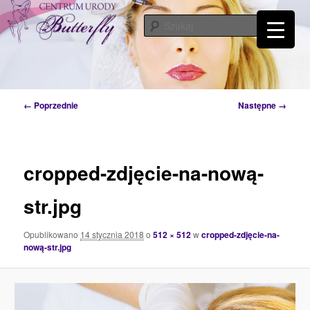
Przeskocz
Tylko od Ciebie zależy kiedy zaczniesz o siebie dbać. Przyjdź a my Ci w tym
pomożemy…
do
Szuka
tekstu
Centrum Urody Butterfly – Katowice
Nawigacja
← Poprzednie
Następne →
po
obrazkach
cropped-zdjęcie-na-nową-
str.jpg
Opublikowano
14 stycznia 2018
o
512 × 512
w
cropped-zdjęcie-na-
nową-str.jpg