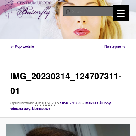
Przeskocz
Tylko od Ciebie zależy kiedy zaczniesz o siebie dbać. Przyjdź a my Ci w tym
pomożemy…
do
Szuka
tekstu
Centrum Urody Butterfly – Katowice
Nawigacja
← Poprzednie
Następne →
po
obrazkach
IMG_20230314_124707311-
01
Opublikowano
4 maja 2023
o
1858 × 2560
w
Makijaż ślubny,
wieczorowy, biznesowy