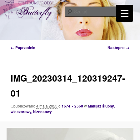
Przeskocz
Tylko od Ciebie zależy kiedy zaczniesz o siebie dbać. Przyjdź a my Ci w tym
pomożemy…
do
Szuka
tekstu
Centrum Urody Butterfly – Katowice
Nawigacja
← Poprzednie
Następne →
po
obrazkach
IMG_20230314_120319247-
01
Opublikowano
4 maja 2023
o
1674 × 2560
w
Makijaż ślubny,
wieczorowy, biznesowy