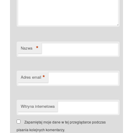
*
Nazwa
*
Adres email
Witryna internetowa
Zapamiętaj moje dane w tej przeglądarce podczas
pisania kolejnych komentarzy.