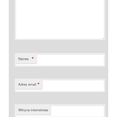
*
Nazwa
*
Adres email
Witryna internetowa