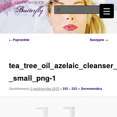
Przeskocz
Tylko od Ciebie zależy kiedy zaczniesz o siebie dbać. Przyjdź a my Ci w tym
pomożemy…
do
Szuka
tekstu
Centrum Urody Butterfly – Katowice
Nawigacja
← Poprzednie
Następne →
po
obrazkach
tea_tree_oil_azelaic_cleanser_
_small_png-1
Opublikowano
2 października 2022
o
252 × 252
w
Dermomedica