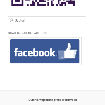
S
z
u
k
ODWIEDŹ NAS NA FACEBOOK
a
j
Dumnie wspierane przez WordPress