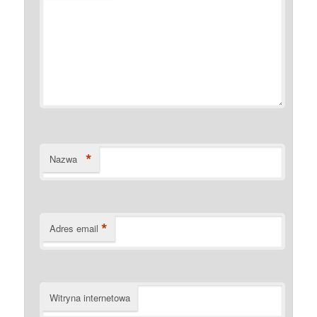
*
Nazwa
*
Adres email
Witryna internetowa