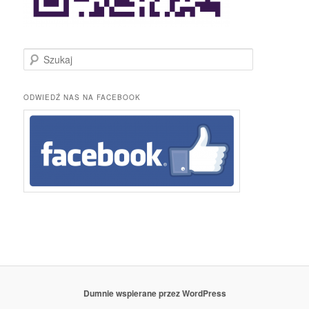
S
z
u
k
ODWIEDŹ NAS NA FACEBOOK
a
j
Dumnie wspierane przez WordPress