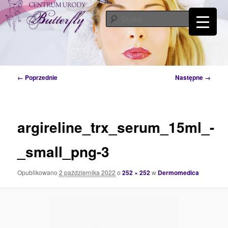
Przeskocz
Tylko od Ciebie zależy kiedy zaczniesz o siebie dbać. Przyjdź a my Ci w tym
pomożemy…
do
Szuka
tekstu
Centrum Urody Butterfly – Katowice
Nawigacja
← Poprzednie
Następne →
po
obrazkach
argireline_trx_serum_15ml_-
_small_png-3
Opublikowano
2 października 2022
o
252 × 252
w
Dermomedica