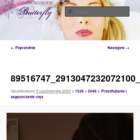
Przeskocz
Tylko od Ciebie zależy kiedy zaczniesz o siebie dbać. Przyjdź a my Ci w tym
pomożemy…
do
Szuka
tekstu
Centrum Urody Butterfly – Katowice
Nawigacja
← Poprzednie
Następne →
po
obrazkach
89516747_2913047232072100
Opublikowano
5 października 2022
o
1536 × 2048
w
Przedłużanie i
zagęszczanie rzęs