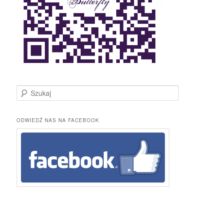
S
z
u
k
ODWIEDŹ NAS NA FACEBOOK
a
j