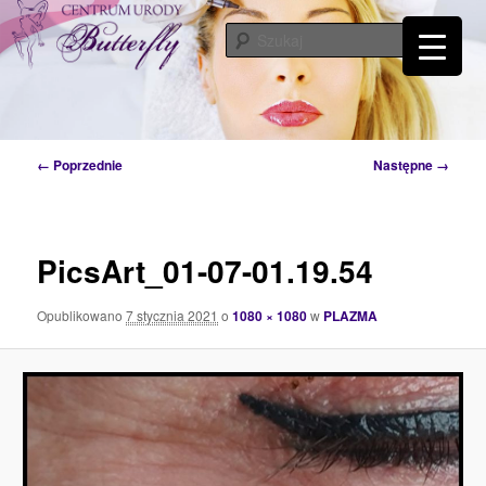
Przeskocz
Tylko od Ciebie zależy kiedy zaczniesz o siebie dbać. Przyjdź a my Ci w tym
pomożemy…
do
Szuka
tekstu
Centrum Urody Butterfly – Katowice
Nawigacja
← Poprzednie
Następne →
po
obrazkach
PicsArt_01-07-01.19.54
Opublikowano
7 stycznia 2021
o
1080 × 1080
w
PLAZMA