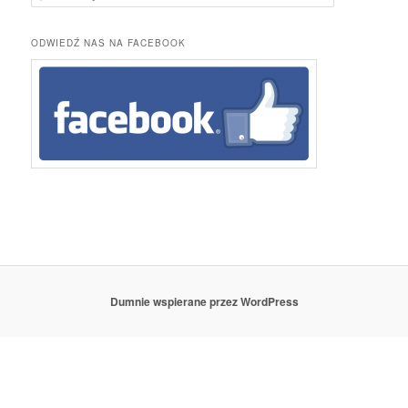
z
u
k
ODWIEDŹ NAS NA FACEBOOK
a
j
Dumnie wspierane przez WordPress