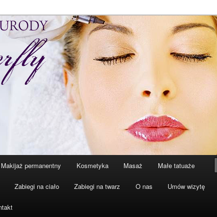
zaczniesz o siebie dbać. Przyjdź a my Ci w tym pomożemy…
 Butterfly – Katowice
Makijaż permanentny
Kosmetyka
Masaż
Małe tatuaże
Zabiegi na ciało
Zabiegi na twarz
O nas
Umów wizytę
ntakt