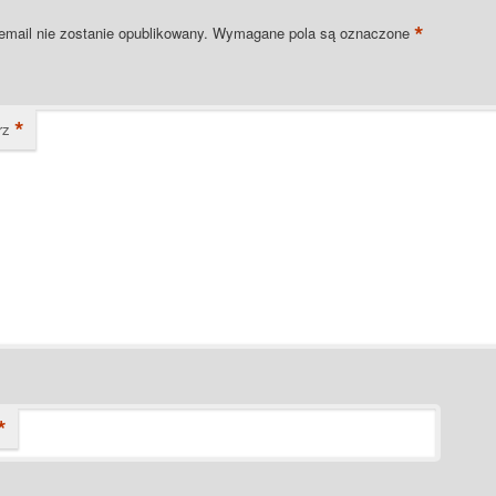
*
email nie zostanie opublikowany.
Wymagane pola są oznaczone
*
rz
*