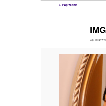
Nawigacja
← Poprzednie
po
obrazkach
IMG
Opublikow