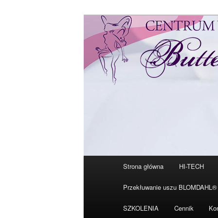
Przeskocz
Tylko od Ciebie zależy kiedy 
do
tekstu
Centrum Urody
Główne
Strona główna
HI-TECH
menu
Przekłuwanie uszu BLOMDAHL®
SZKOLENIA
Cennik
Ko