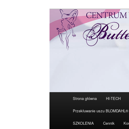
Przeskocz
Tylko od Ciebie zależy kiedy 
do
tekstu
Centrum Urody
Główne
Strona główna
HI-TECH
menu
Przekłuwanie uszu BLOMDAHL®
SZKOLENIA
Cennik
Ko