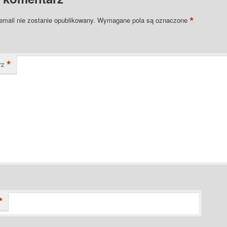
*
email nie zostanie opublikowany.
Wymagane pola są oznaczone
*
rz
*