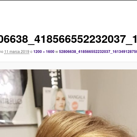
06638_418566552232037_
ano
11 marca 2019
o
1200 × 1600
w
52806638_418566552232037_16134912875