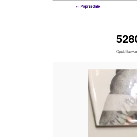
Nawigacja
← Poprzednie
po
obrazkach
528
Opublikow