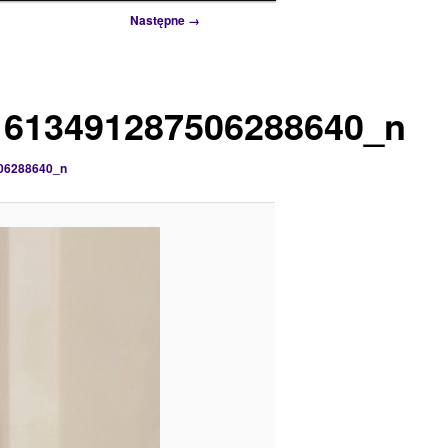
Następne →
1613491287506288640_n
06288640_n