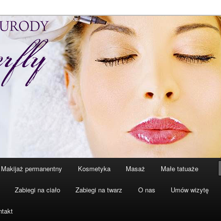
zaczniesz o siebie dbać. Przyjdź a my Ci w tym pomożemy…
 Butterfly – Katowice
Makijaż permanentny
Kosmetyka
Masaż
Małe tatuaże
Zabiegi na ciało
Zabiegi na twarz
O nas
Umów wizytę
ntakt