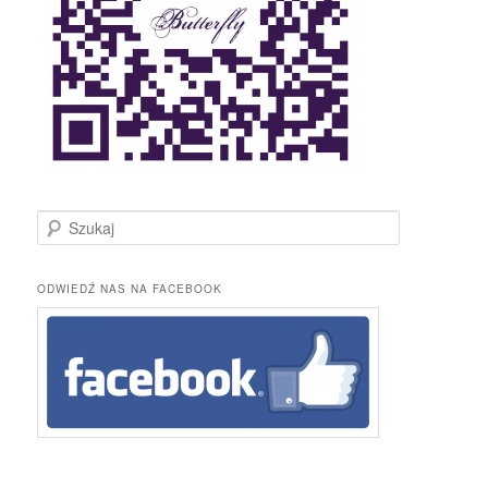
S
z
u
k
ODWIEDŹ NAS NA FACEBOOK
a
j