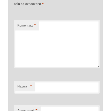
*
pola są oznaczone
*
Komentarz
*
Nazwa
*
Adres email