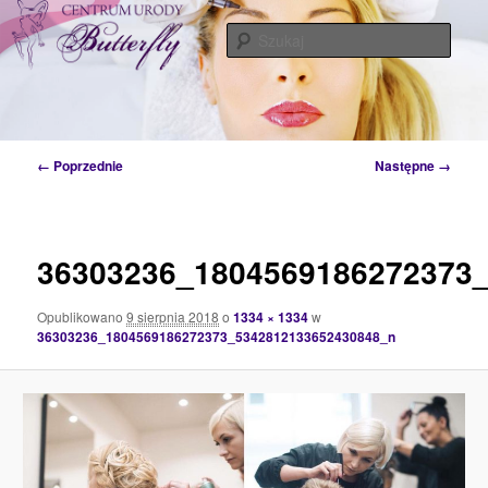
Przeskocz
Tylko od Ciebie zależy kiedy zaczniesz o siebie dbać. Przyjdź a my Ci w tym
pomożemy…
do
Szuka
tekstu
Centrum Urody Butterfly – Katowice
Nawigacja
← Poprzednie
Następne →
po
obrazkach
36303236_1804569186272373
Opublikowano
9 sierpnia 2018
o
1334 × 1334
w
36303236_1804569186272373_5342812133652430848_n